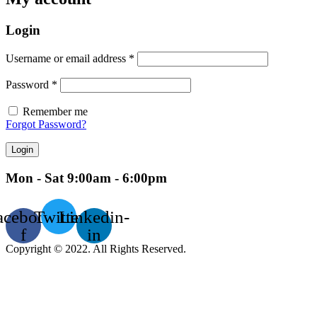
Login
Username or email address
*
Password
*
Remember me
Forgot Password?
Login
Mon - Sat 9:00am - 6:00pm
acebook-
Twitter
Linkedin-
f
in
Copyright © 2022. All Rights Reserved.