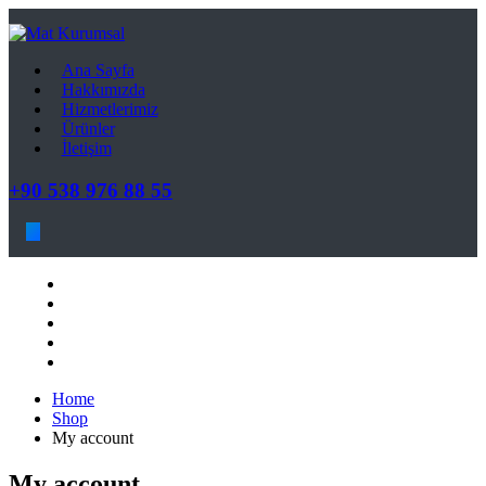
Ana Sayfa
Hakkımızda
Hizmetlerimiz
Ürünler
İletişim
+90 538 976 88 55
Ana Sayfa
Hakkımızda
Hizmetlerimiz
Ürünler
İletişim
Home
Shop
My account
My account