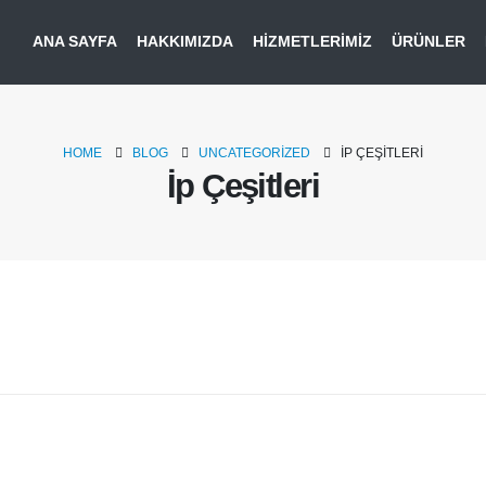
ANA SAYFA
HAKKIMIZDA
HIZMETLERIMIZ
ÜRÜNLER
HOME
BLOG
UNCATEGORIZED
İP ÇEŞITLERI
İp Çeşitleri