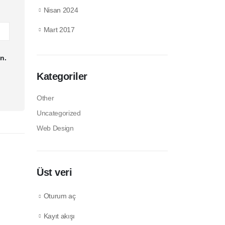
Nisan 2024
Mart 2017
n.
Kategoriler
Other
Uncategorized
Web Design
Üst veri
Oturum aç
Burger Poşetleri
Kayıt akışı
read more