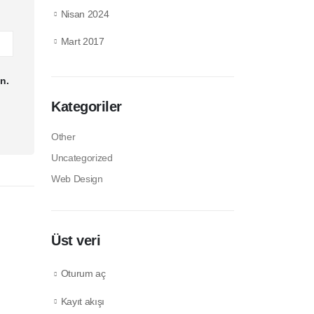
Nisan 2024
Mart 2017
n.
Kategoriler
Other
Uncategorized
Web Design
Üst veri
Oturum aç
Hamburger Kutusu
Kayıt akışı
read more