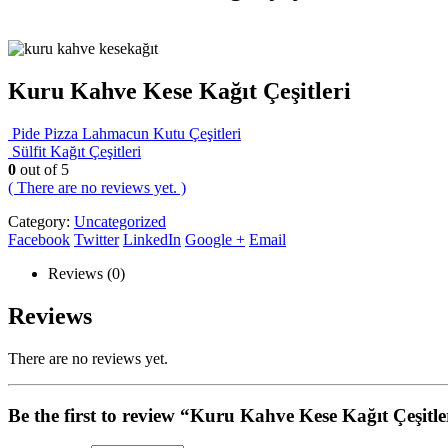
Kuru Kahve Kese Kağıt Çeşitleri
Pide Pizza Lahmacun Kutu Çeşitleri
Sülfit Kağıt Çeşitleri
0
out of 5
( There are no reviews yet. )
Category:
Uncategorized
Facebook
Twitter
LinkedIn
Google +
Email
Reviews (0)
Reviews
There are no reviews yet.
Be the first to review “Kuru Kahve Kese Kağıt Çeşitle