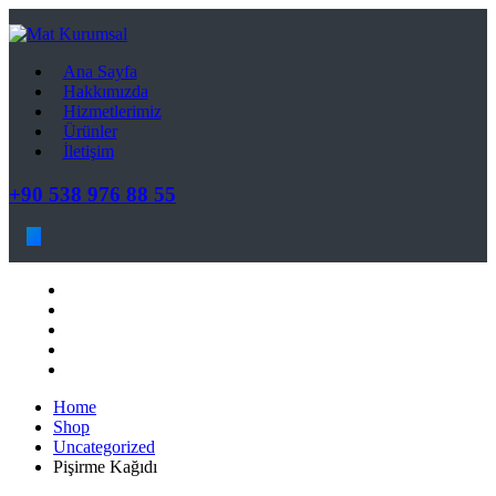
Ana Sayfa
Hakkımızda
Hizmetlerimiz
Ürünler
İletişim
+90 538 976 88 55
Ana Sayfa
Hakkımızda
Hizmetlerimiz
Ürünler
İletişim
Home
Shop
Uncategorized
Pişirme Kağıdı