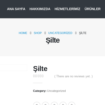
ANA SAYFA
HAKKIMIZDA
HIZMETLERIMIZ
ÜRÜNLER
HOME
SHOP
UNCATEGORIZED
ŞILTE
Şilte
Şilte
( There are no reviews yet. )
0
out of 5
Category:
Uncategorized