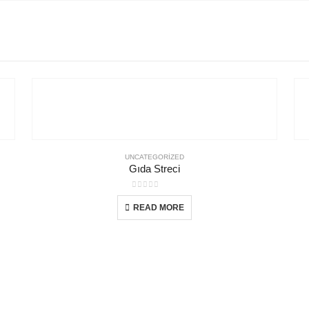
UNCATEGORIZED
Gıda Streci
0
out of 5
READ MORE